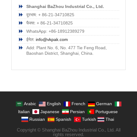
Shanghai BaZhou Industrial Co., Ltd.
दूरभाष: + 86-21-34710825
फैक्स: + 86-21-34710825
WhatsApp: +86-18912389279
ईमेल:
info@vkpak.com
Add: Plant No. 6, No. 477 Tie Feng Road,
Baoshan District, Shanghai, China.
Arabic
English
French
German
Italian
Japanese
Persian
Portuguese
Russian
Spanish
Turkish
Thai
Copyright © Shanghai BaZhou Industrial Co., Ltd. All
rights reserved.