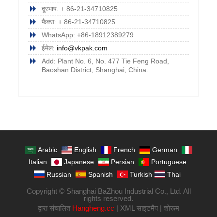
दूरभाष: + 86-21-34710825
फैक्स: + 86-21-34710825
WhatsApp: +86-18912389279
ईमेल:
info@vkpak.com
Add: Plant No. 6, No. 477 Tie Feng Road,
Baoshan District, Shanghai, China.
Arabic
English
French
German
Italian
Japanese
Persian
Portuguese
Russian
Spanish
Turkish
Thai
Copyright © Shanghai BaZhou Industrial Co., Ltd. All
rights reserved.
द्वारा संचालित
Hangheng.cc
|
XML साइटमैप
|
शोरूम